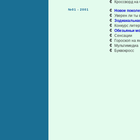
Кроссворд на б
№01 - 2001
Новое поколе
Уверен ли ты 
Зодиакальная
Конкурс лите
Обезьяньи моз
Сенсации
Гороскоп на я
Мультимедиа
Буквокросс