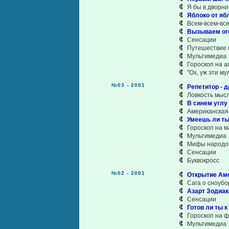
Я бы в дворн
Яблоко от ябл
Всем-всем-вс
Вызываем ого
Сенсации
Путешествие к
Мультимедиа
Гороскоп на а
"Ох, уж эти му
№03 - 2001
Репетитор - 
Ловкость мыс
В синем углу
Американская
Умеешь ли ты
Гороскоп на м
Мультимедиа
Мифы народов
Сенсации
Буквокросс
№02 - 2001
Открытие Аме
Сага о сноубо
Азарт Зодиак
Сенсации
Готов ли ты 
Гороскоп на 
Мультимедиа