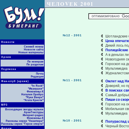
ЧЕЛОVЕК 2001
№12 - 2001
Шотландские 
Цена опечатк
Новости
Дикий лось по
Свежий номер
Новости сайта
Полицейские
Новые материалы
А в деньгах л
Архив
Новогодняя ск
По номерам
Гороскоп на д
По разделам
Мультимедиа
Подписка
Журналистски
Почта
Редакция
№11 - 2001
Омлет над Ни
Фан-клуб (архив)
Доверяй, но 
"In Rock"
"Иванушки"
В поисках св
Феномены-Х
Наталия Орейро
Самый добрый
"Руки Вверх"
Пиши со скор
"Агата Кристи"
Гороскоп на о
МР3
Мобильная св
Восходящие звезды музыки
АрхиТекстуры
Мультимедиа
Интернет-радио
Феномены-Х
№10 - 2001
Рассказы серии "Авантюра"
Полураспад 
Рассказы серии "Герои спорта"
Черный Восто
Форум