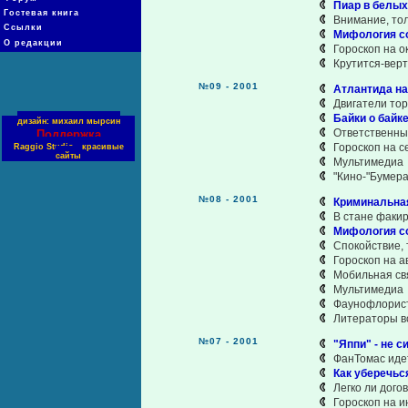
Пиар в белых
Гостевая книга
Внимание, то
Ссылки
Мифология с
О редакции
Гороскоп на о
Крутится-вер
№09 - 2001
Атлантида на
Двигатели тор
Байки о байк
дизайн: михаил мырсин
Ответственны
Поддержка
Гороскоп на с
Raggio Studio - красивые
сайты
Мультимедиа
"Кино-"Бумера
№08 - 2001
Криминальна
В стане факир
Мифология с
Спокойствие, 
Гороскоп на ав
Мобильная св
Мультимедиа
Фаунофлорист
Литераторы вс
№07 - 2001
"Яппи" - не с
ФанТомас иде
Как уберечьс
Легко ли дого
Гороскоп на и