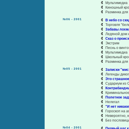
Мультимедиа
Киношный кро
Разминка для
№06 - 2001
В небо со ск
Торговля "бел
Забавы лохм
Ледяной дом 
Сказ о проис
Экстрим
Песнь о винт
Мультимедиа
Школьный кро
Разминка для
№05 - 2001
Записки "мис
Легенды дико
Это страшное
Судариум из 
Контрабандн
Криминальное
Полетное зад
Нелегал
"И нет никаки
Гороскоп на а
Невероятно, н
Без пословиц
№04 - 2001
Первый шаг к